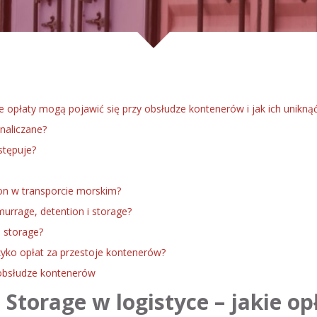
e opłaty mogą pojawić się przy obsłudze kontenerów i jak ich unikną
naliczane?
stępuje?
ion w transporcie morskim?
murrage, detention i storage?
i storage?
zyko opłat za przestoje kontenerów?
 obsłudze kontenerów
Storage w logistyce – jakie o