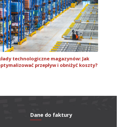
kłady technologiczne magazynów: Jak
ptymalizować przepływ i obniżyć koszty?
Dane do faktury