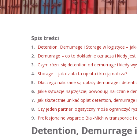
Spis treści
1.
Detention, Demurrage i Storage w logistyce – jaki
2.
Demurrage – co to dokładnie oznacza i kiedy jest 
3.
Czym różni się detention od demurrage i kiedy wy
4.
Storage – jak działa ta opłata i kto ją nalicza?
5.
Dlaczego naliczane są opłaty demurrage i detent
6.
Jakie sytuacje najczęściej powodują naliczanie de
7.
Jak skutecznie unikać opłat detention, demurrage 
8.
Czy jeden partner logistyczny może ograniczyć ry
9.
Profesjonalne wsparcie Bial-Mich w transporcie i
Detention, Demurrage i 