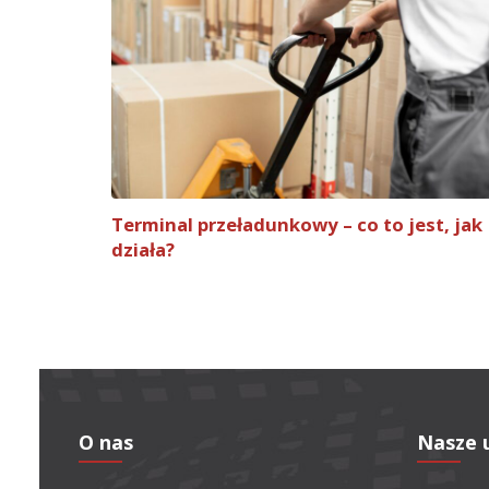
Terminal przeładunkowy – co to jest, jak
działa?
O nas
Nasze 