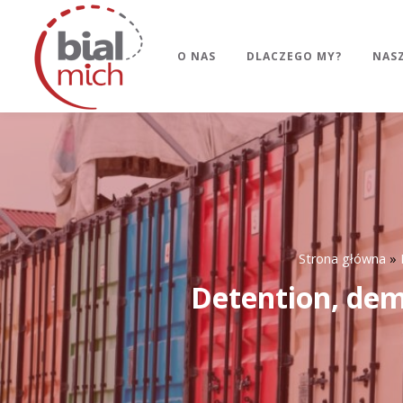
O NAS
DLACZEGO MY?
NASZ
Strona główna
»
Detention, demu