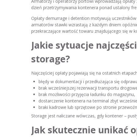
Armatorzy i operatorzy portowi wprowadzają opłaty 
dzień przetrzymywania kontenera ponad ustalony fre
Opłaty demurrage i detention motywują uczestników
armatorów stawki wzrastają z każdym dniem opóźnie
przekraczające wartość towaru znajdującego się w k
Jakie sytuacje najczęśc
storage?
Najczęściej opłaty pojawiają się na ostatnich etapac
błędy w dokumentacji i przedłużająca się odprawa
brak wcześniejszej rezerwacji transportu drogow
brak możliwości przyjęcia ładunku do magazynu,
dostarczenie kontenera na terminal zbyt wcześnie
braki kadrowe lub sprzętowe po stronie przewoźni
Storage jest naliczane wówczas, gdy kontener – pusty
Jak skutecznie unikać o